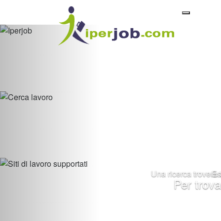
Toggle
navigatio
Una ricerca troverà t
Es
Per trova