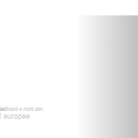
erBoard e molti altri.
le.
ni europee