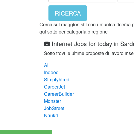
RICERCA
Cerca sui maggiori siti con un’unica ricerca 
qui sotto per categoria o regione
Internet Jobs for today in Sar
Sotto trovi le ultime proposte di lavoro inser
All
Indeed
Simplyhired
CareerJet
CareerBuilder
Monster
JobStreet
Naukri