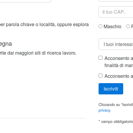
per parola chiave o località, oppure esplora
Maschio
F
degna
ite dai maggiori siti di ricerca lavoro.
Acconsento al
finalità di ma
Acconsento al
Iscriviti
Cliccando su “Iscrivit
privacy
.
* campo obbligatori