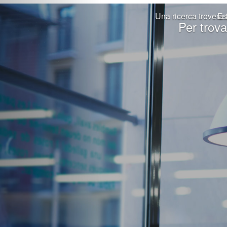
Una ricerca troverà t
Es
Per trova