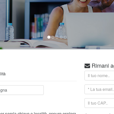
Rimani a
lità
per parola chiave o località, oppure esplora