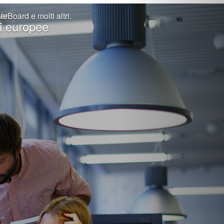
erBoard e molti altri.
le.
ni europee