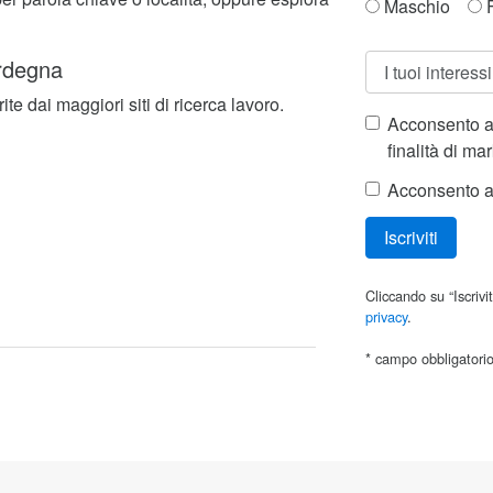
Maschio
F
ardegna
ite dai maggiori siti di ricerca lavoro.
Acconsento al
finalità di ma
Acconsento al
Iscriviti
Cliccando su “Iscrivit
privacy
.
* campo obbligatori