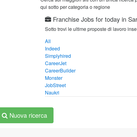
qui sotto per categoria o regione
Franchise Jobs for today in S
Sotto trovi le ultime proposte di lavoro inser
All
Indeed
Simplyhired
CareerJet
CareerBuilder
Monster
JobStreet
Naukri
Nuova ricerca