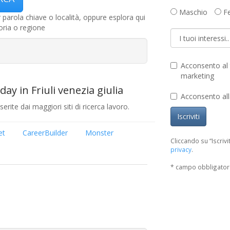
Maschio
F
r parola chiave o località, oppure esplora qui
oria o regione
Acconsento al t
marketing
ay in Friuli venezia giulia
Acconsento all
erite dai maggiori siti di ricerca lavoro.
Iscriviti
et
CareerBuilder
Monster
Cliccando su “Iscrivit
privacy
.
* campo obbligator