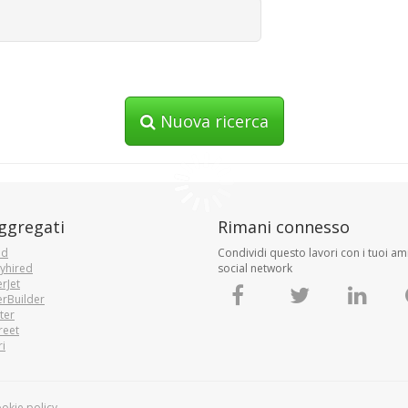
Nuova ricerca
aggregati
Rimani connesso
ed
Condividi questo lavori con i tuoi ami
yhired
social network
rJet
rBuilder
ter
reet
i
okie policy