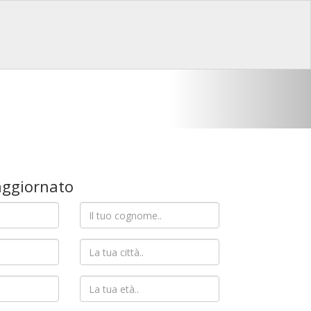
oni europee
ggiornato