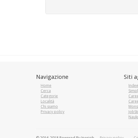
Navigazione
Siti 
Home
Inde
Cerca
Simpl
Categorie
Caree
Località
Caree
Chi siamo
Mons
Privacy policy
JobSt
Naukr
© 2016-2018 Powered By Iperjob
Privacy policy
Co