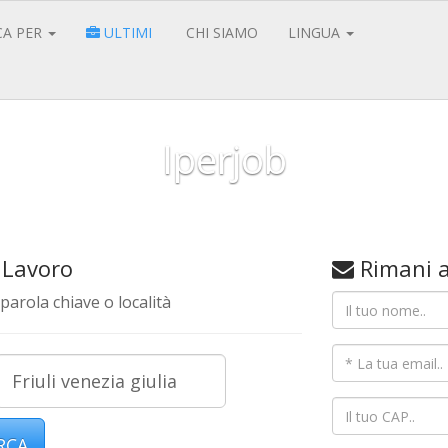
CA PER
ULTIMI
CHI SIAMO
LINGUA
Iperjob
e il tuo lavoro ideale nelle maggiori nazi
Scopri di più
 Lavoro
Rimani a
parola chiave o località
RCA