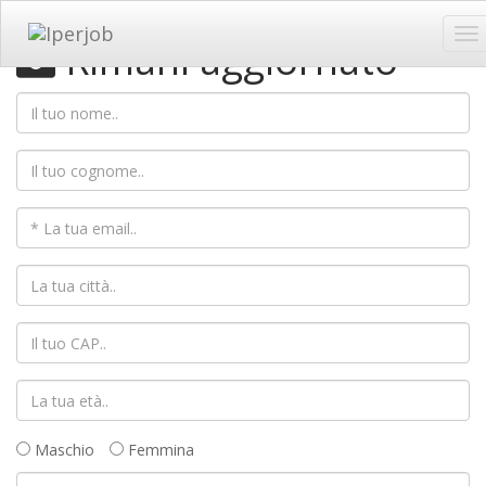
To
Rimani aggiornato
na
Maschio
Femmina